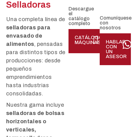
Selladoras
Descargue
el
Comuníquese
catálogo
Una completa línea de
con
completo
selladoras para
nosotros
envasado de
CATÁLOGO
HABLAR
MÁQUINAS
alimentos
, pensadas
CON
UN
para distintos tipos de
ASESOR
producciones: desde
pequeños
emprendimientos
hasta industrias
consolidadas.
Nuestra gama incluye
selladoras de bolsas
horizontales o
verticales,