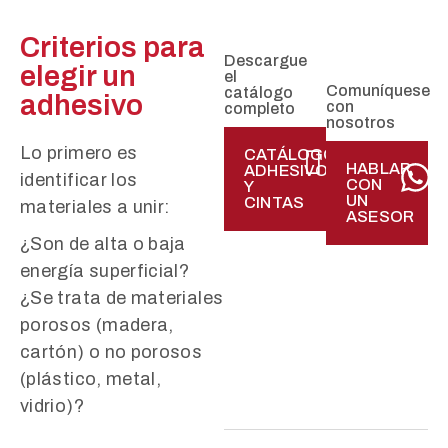
Criterios para
Descargue
elegir un
el
Comuníquese
catálogo
adhesivo
con
completo
nosotros
Lo primero es
CATÁLOGO
HABLAR
ADHESIVOS
identificar los
CON
Y
UN
CINTAS
materiales a unir:
ASESOR
¿Son de alta o baja
energía superficial?
¿Se trata de materiales
porosos (madera,
cartón) o no porosos
(plástico, metal,
vidrio)?