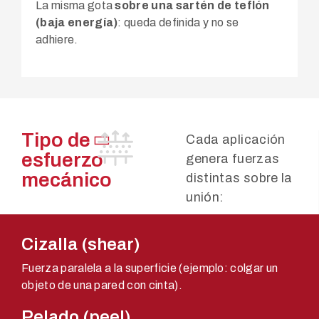
La misma gota
sobre una sartén de teflón
(baja energía)
: queda definida y no se
adhiere.
Tipo de
Cada aplicación
esfuerzo
genera fuerzas
mecánico
distintas sobre la
unión:
Cizalla (shear)
Fuerza paralela a la superficie (ejemplo: colgar un
objeto de una pared con cinta).
Pelado (peel)