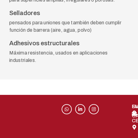
Selladores
pensados para uniones que también deben cumplir
función de barrera (aire, agua, polvo)
Adhesivos estructurales
Máxima resistencia, usados en aplicaciones
industriales.
S
EM
C
C