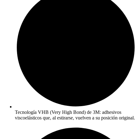
Tecnología VHB (Very High Bond) de 3M: adhesivos
viscoelásticos que, al estirarse, vuelven a su posición original.