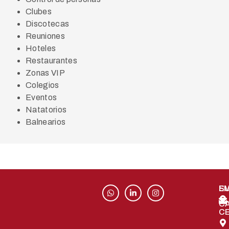
Clubes
Discotecas
Reuniones
Hoteles
Restaurantes
Zonas VIP
Colegios
Eventos
Natatorios
Balnearios
S
EM
C
C