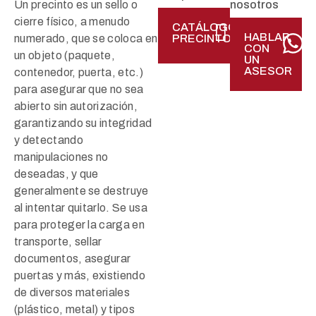
Un precinto es un sello o
nosotros
cierre físico, a menudo
CATÁLOGO
HABLAR
numerado, que se coloca en
PRECINTOS
CON
un objeto (paquete,
UN
ASESOR
contenedor, puerta, etc.)
para asegurar que no sea
abierto sin autorización,
garantizando su integridad
y detectando
manipulaciones no
deseadas, y que
generalmente se destruye
al intentar quitarlo. Se usa
para proteger la carga en
transporte, sellar
documentos, asegurar
puertas y más, existiendo
de diversos materiales
(plástico, metal) y tipos