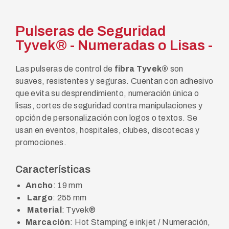
Pulseras de Seguridad
Tyvek® - Numeradas o Lisas -
ChatGPT
Las pulseras de control de
fibra Tyvek®
son
Plus
suaves, resistentes y seguras. Cuentan con adhesivo
que evita su desprendimiento, numeración única o
lisas, cortes de seguridad contra manipulaciones y
opción de personalización con logos o textos. Se
usan en eventos, hospitales, clubes, discotecas y
promociones.
Características
Ancho
: 19 mm
Largo
: 255 mm
Material
: Tyvek®
Marcación
: Hot Stamping e inkjet / Numeración,