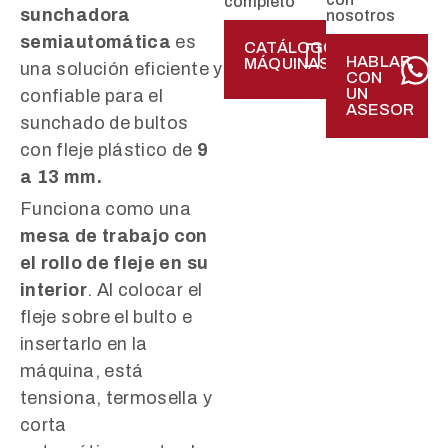
completo
sunchadora
nosotros
semiautomática
es
CATÁLOGO
HABLAR
MÁQUINAS
una solución eficiente y
CON
UN
confiable para el
ASESOR
sunchado de bultos
con fleje plástico de
9
a 13 mm.
Funciona como una
mesa de trabajo con
el rollo de fleje en su
interior
. Al colocar el
fleje sobre el bulto e
insertarlo en la
máquina, está
tensiona, termosella y
corta