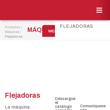
FLEJADORAS
Productos
/
MÁQUINAS
MENÚ
Máquinas
/
Flejadoras
Flejadoras
Descargue
el
Comuníquese
catálogo
La máquina
con