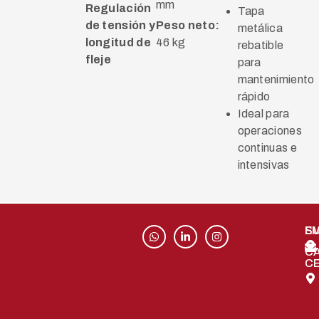
mm
Regulación
Tapa
de tensión y
Peso neto:
metálica
longitud de
46 kg
rebatible
fleje
para
mantenimiento
rápido
Ideal para
operaciones
continuas e
intensivas
S
EM
C
C