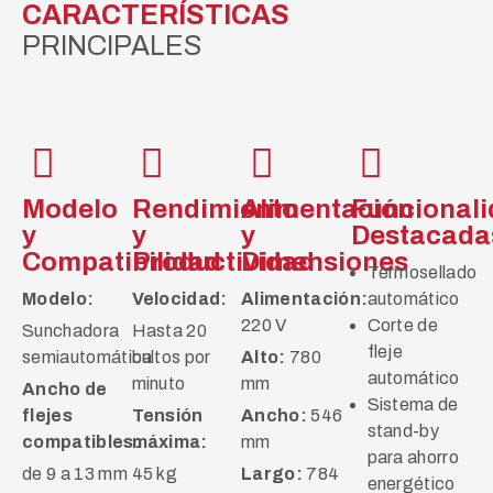
CARACTERÍSTICAS
PRINCIPALES
Modelo
Rendimiento
Alimentación
Funcional
y
y
y
Destacada
Compatibilidad
Productividad
Dimensiones
Termosellado
Modelo:
Velocidad:
Alimentación:
automático
220 V
Corte de
Sunchadora
Hasta 20
fleje
semiautomática
bultos por
Alto:
780
automático
minuto
mm
Ancho de
Sistema de
flejes
Tensión
Ancho:
546
stand-by
compatibles:
máxima:
mm
para ahorro
de 9 a 13 mm
45 kg
Largo:
784
energético