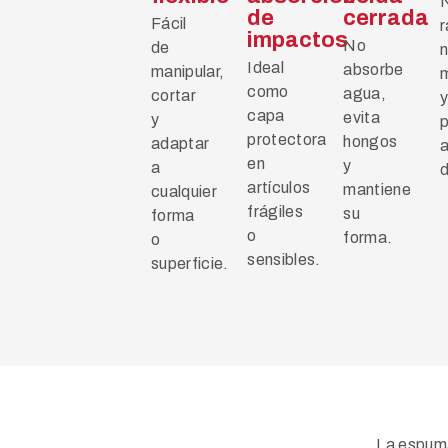
de
cerrada
Fácil
r
impactos
No
de
Ideal
absorbe
manipular,
como
agua,
cortar
y
capa
evita
y
protectora
hongos
adaptar
en
y
a
d
artículos
mantiene
cualquier
frágiles
su
forma
o
forma.
o
sensibles.
superficie.
La espuma