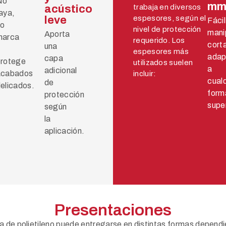
No
m
acústico
trabaja en diversos
aya,
leve
espesores, según el
Fácil
no
nivel de protección
manip
Aporta
marca
requerido. Los
corta
una
espesores más
adap
capa
protege
utilizados suelen
a
adicional
acabados
incluir:
cualq
de
elicados.
form
protección
super
según
la
aplicación.
Presentaciones
 de polietileno puede entregarse en distintas formas dependi