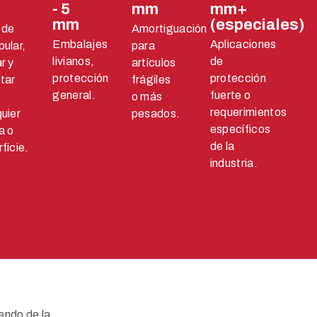
m
- 5
mm
mm+
mm
(especiales)
 de
Amortiguación
Embalajes
Aplicaciones
ular,
para
livianos,
de
r y
artículos
protección
protección
tar
frágiles
general.
fuerte o
o más
requerimientos
uier
pesados.
específicos
a o
de la
ficie.
industria.
endo de la