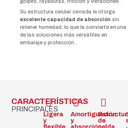
golpes, rayaduras, fricción y vibraciones.
Su estructura celular cerrada le otorga
excelente capacidad de absorción
sin
retener humedad, lo que la convierte en una
de las soluciones más versátiles en
embalaje y protección.
CARACTERÍSTICAS
PRINCIPALES
Ligera
Amortiguación
Estructu
y
y
de
flexible
absorción
celda