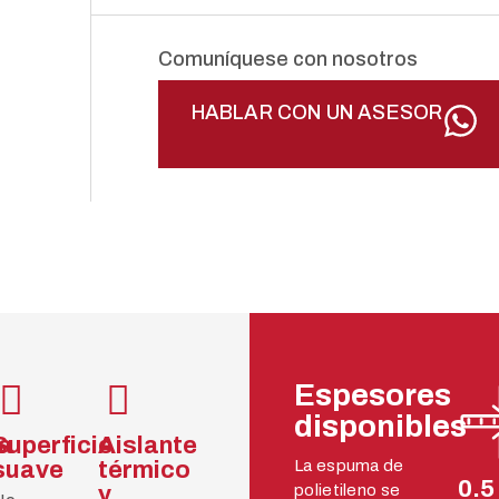
Comuníquese con nosotros
HABLAR CON UN ASESOR
Espesores
disponibles
ra
Superficie
Aislante
suave
térmico
La espuma de
0.5
y
polietileno se