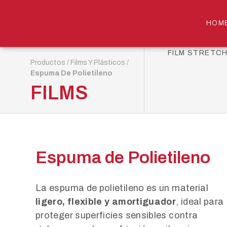
HOM
FILM STRETC
Productos
/
Films Y Plásticos
/
Espuma De Polietileno
FILMS
Espuma de Polietileno
La espuma de polietileno es un material
ligero, flexible y amortiguador
, ideal para
proteger superficies sensibles contra