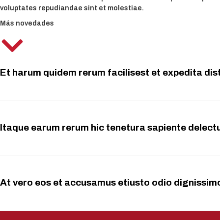
voluptates repudiandae sint et molestiae.
Más novedades
Et harum quidem rerum facilisest et expedita di
Itaque earum rerum hic tenetura sapiente delect
At vero eos et accusamus etiusto odio digniss