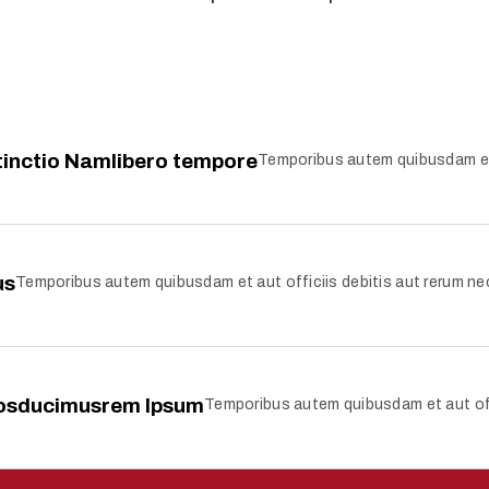
stinctio Namlibero tempore
Temporibus autem quibusdam et a
us
Temporibus autem quibusdam et aut officiis debitis aut rerum nec
imosducimusrem Ipsum
Temporibus autem quibusdam et aut offi