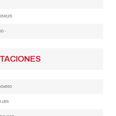
55X125
50 -
RTACIONES
50x650
 LBS.